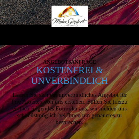
ANGEBOTS­ANFRAGE
KOSTENFREI &
UNVERBINDLICH
Lassen Sie sich ein unverbindliches Angebot für
Ihre Arbeiten von uns erstellen. Füllen Sie hierzu
einfach folgendes Formular aus, wir melden uns
schnellstmöglich bei Ihnen um genaueres zu
besprechen.