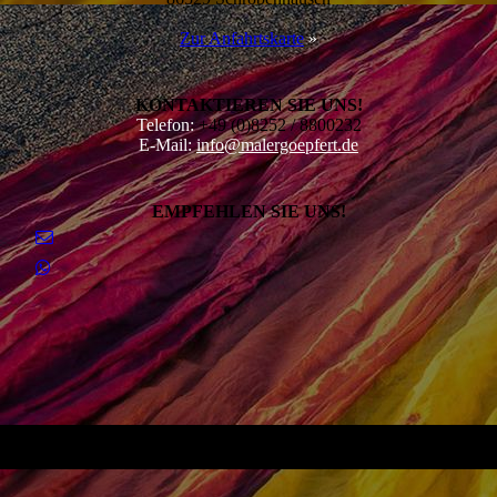
Zur Anfahrtskarte
»
KONTAKTIEREN SIE UNS!
Telefon:
+49 (0)8252 / 8800232
E-Mail:
info@malergoepfert.de
EMPFEHLEN SIE UNS!