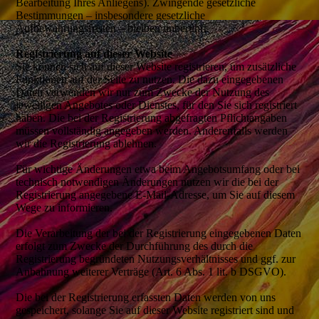
Bearbeitung Ihres Anliegens). Zwingende gesetzliche
Bestimmungen – insbesondere gesetzliche
Aufbewahrungsfristen – bleiben unberührt.
Registrierung auf dieser Website
Sie können sich auf dieser Website registrieren, um zusätzliche
Funktionen auf der Seite zu nutzen. Die dazu eingegebenen
Daten verwenden wir nur zum Zwecke der Nutzung des
jeweiligen Angebotes oder Dienstes, für den Sie sich registriert
haben. Die bei der Registrierung abgefragten Pflichtangaben
müssen vollständig angegeben werden. Anderenfalls werden
wir die Registrierung ablehnen.
Für wichtige Änderungen etwa beim Angebotsumfang oder bei
technisch notwendigen Änderungen nutzen wir die bei der
Registrierung angegebene E-Mail-Adresse, um Sie auf diesem
Wege zu informieren.
Die Verarbeitung der bei der Registrierung eingegebenen Daten
erfolgt zum Zwecke der Durchführung des durch die
Registrierung begründeten Nutzungsverhältnisses und ggf. zur
Anbahnung weiterer Verträge (Art. 6 Abs. 1 lit. b DSGVO).
Die bei der Registrierung erfassten Daten werden von uns
gespeichert, solange Sie auf dieser Website registriert sind und