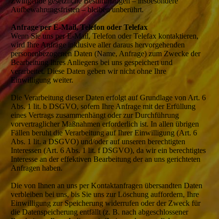
Zwingende gesetzliche Bestimmungen – insbesondere
Aufbewahrungsfristen – bleiben unberührt.
Anfrage per E-Mail, Telefon oder Telefax
Wenn Sie uns per E-Mail, Telefon oder Telefax kontaktieren,
wird Ihre Anfrage inklusive aller daraus hervorgehenden
personenbezogenen Daten (Name, Anfrage) zum Zwecke der
Bearbeitung Ihres Anliegens bei uns gespeichert und
verarbeitet. Diese Daten geben wir nicht ohne Ihre
Einwilligung weiter.
Die Verarbeitung dieser Daten erfolgt auf Grundlage von Art. 6
Abs. 1 lit. b DSGVO, sofern Ihre Anfrage mit der Erfüllung
eines Vertrags zusammenhängt oder zur Durchführung
vorvertraglicher Maßnahmen erforderlich ist. In allen übrigen
Fällen beruht die Verarbeitung auf Ihrer Einwilligung (Art. 6
Abs. 1 lit. a DSGVO) und/oder auf unseren berechtigten
Interessen (Art. 6 Abs. 1 lit. f DSGVO), da wir ein berechtigtes
Interesse an der effektiven Bearbeitung der an uns gerichteten
Anfragen haben.
Die von Ihnen an uns per Kontaktanfragen übersandten Daten
verbleiben bei uns, bis Sie uns zur Löschung auffordern, Ihre
Einwilligung zur Speicherung widerrufen oder der Zweck für
die Datenspeicherung entfällt (z. B. nach abgeschlossener