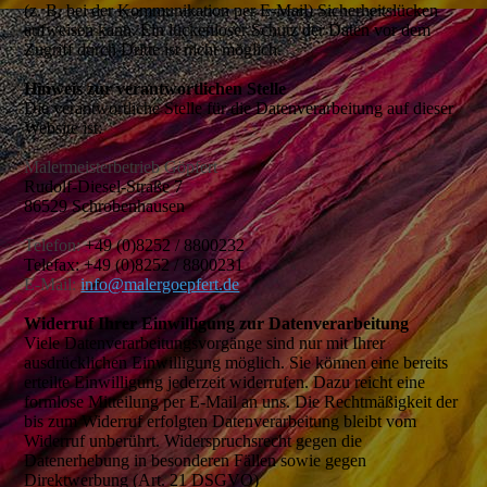
(z. B. bei der Kommunikation per E-Mail) Sicherheitslücken
aufweisen kann. Ein lückenloser Schutz der Daten vor dem
Zugriff durch Dritte ist nicht möglich.
Hinweis zur verantwortlichen Stelle
Die verantwortliche Stelle für die Datenverarbeitung auf dieser
Website ist:
Malermeisterbetrieb Göpfert
Rudolf-Diesel-Straße 7
86529 Schrobenhausen
Telefon:
+49 (0)8252 / 8800232
Telefax:
+49 (0)8252 / 8800231
E-Mail:
info@malergoepfert.de
Widerruf Ihrer Einwilligung zur Datenverarbeitung
Viele Datenverarbeitungsvorgänge sind nur mit Ihrer
ausdrücklichen Einwilligung möglich. Sie können eine bereits
erteilte Einwilligung jederzeit widerrufen. Dazu reicht eine
formlose Mitteilung per E-Mail an uns. Die Rechtmäßigkeit der
bis zum Widerruf erfolgten Datenverarbeitung bleibt vom
Widerruf unberührt. Widerspruchsrecht gegen die
Datenerhebung in besonderen Fällen sowie gegen
Direktwerbung (Art. 21 DSGVO)