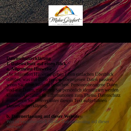
Datenschutz­erklärung
1. Datenschutz auf einen Blick
a. Allgemeine Hinweise
Die folgenden Hinweise geben einen einfachen Überblick
darüber, was mit Ihren personenbezogenen Daten passiert,
wenn Sie diese Website besuchen. Personenbezogene Daten
sind alle Daten, mit denen Sie persönlich identifiziert werden
können. Ausführliche Informationen zum Thema Datenschutz
entnehmen Sie unserer unter diesem Text aufgeführten
Datenschutzerklärung.
b. Datenerfassung auf dieser Website
Wer ist verantwortlich für die Datenerfassung auf dieser
Website?