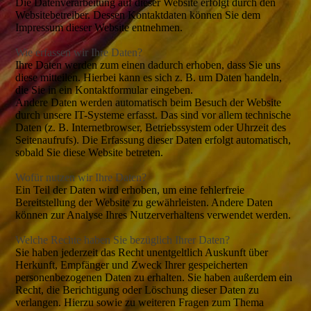
Die Datenverarbeitung auf dieser Website erfolgt durch den
Websitebetreiber. Dessen Kontaktdaten können Sie dem
Impressum dieser Website entnehmen.
Wie erfassen wir Ihre Daten?
Ihre Daten werden zum einen dadurch erhoben, dass Sie uns
diese mitteilen. Hierbei kann es sich z. B. um Daten handeln,
die Sie in ein Kontaktformular eingeben.
Andere Daten werden automatisch beim Besuch der Website
durch unsere IT-Systeme erfasst. Das sind vor allem technische
Daten (z. B. Internetbrowser, Betriebssystem oder Uhrzeit des
Seitenaufrufs). Die Erfassung dieser Daten erfolgt automatisch,
sobald Sie diese Website betreten.
Wofür nutzen wir Ihre Daten?
Ein Teil der Daten wird erhoben, um eine fehlerfreie
Bereitstellung der Website zu gewährleisten. Andere Daten
können zur Analyse Ihres Nutzerverhaltens verwendet werden.
Welche Rechte haben Sie bezüglich Ihrer Daten?
Sie haben jederzeit das Recht unentgeltlich Auskunft über
Herkunft, Empfänger und Zweck Ihrer gespeicherten
personenbezogenen Daten zu erhalten. Sie haben außerdem ein
Recht, die Berichtigung oder Löschung dieser Daten zu
verlangen. Hierzu sowie zu weiteren Fragen zum Thema