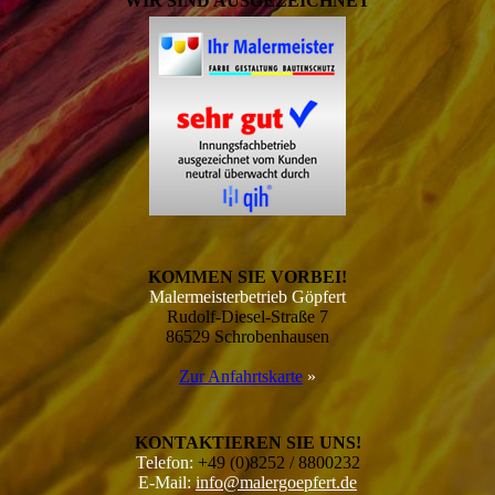
WIR SIND AUSGEZEICHNET
KOMMEN SIE VORBEI!
Malermeisterbetrieb Göpfert
Rudolf-Diesel-Straße 7
86529 Schrobenhausen
Zur Anfahrtskarte
»
KONTAKTIEREN SIE UNS!
Telefon:
+49 (0)8252 / 8800232
E-Mail:
info@malergoepfert.de