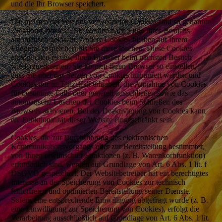
und die Ihr Browser speichert.
Die meisten der von uns verwendeten Cookies sind so genannte
„Session-Cookies“. Sie werden nach Ende Ihres Besuchs
automatisch gelöscht. Andere Cookies bleiben auf Ihrem
Endgerät gespeichert bis Sie diese löschen. Diese Cookies
ermöglichen es uns, Ihren Browser beim nächsten Besuch
wiederzuerkennen. Sie können Ihren Browser so einstellen,
dass Sie über das Setzen von Cookies informiert werden und
Cookies nur im Einzelfall erlauben, die Annahme von Cookies
für bestimmte Fälle oder generell ausschließen sowie das
automatische Löschen der Cookies beim Schließen des
Browsers aktivieren. Bei der Deaktivierung von Cookies kann
die Funktionalität dieser Website eingeschränkt sein.
Cookies, die zur Durchführung des elektronischen
Kommunikationsvorgangs oder zur Bereitstellung bestimmter,
von Ihnen erwünschter Funktionen (z. B. Warenkorbfunktion)
erforderlich sind, werden auf Grundlage von Art. 6 Abs. 1 lit. f
DSGVO gespeichert. Der Websitebetreiber hat ein berechtigtes
Interesse an der Speicherung von Cookies zur technisch
fehlerfreien und optimierten Bereitstellung seiner Dienste.
Sofern eine entsprechende Einwilligung abgefragt wurde (z. B.
eine Einwilligung zur Speicherung von Cookies), erfolgt die
Verarbeitung ausschließlich auf Grundlage von Art. 6 Abs. 1 lit.