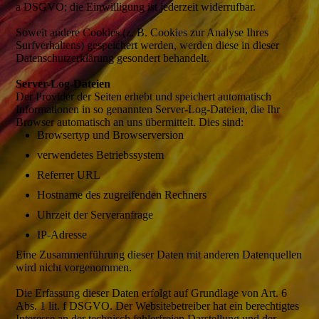
a DSGVO; die Einwilligung ist jederzeit widerrufbar.
Soweit andere Cookies (z. B. Cookies zur Analyse Ihres
Surfverhaltens) gespeichert werden, werden diese in dieser
Datenschutzerklärung gesondert behandelt.
Server-Log-Dateien
Der Provider der Seiten erhebt und speichert automatisch
Informationen in so genannten Server-Log-Dateien, die Ihr
Browser automatisch an uns übermittelt. Dies sind:
Browsertyp und Browserversion
verwendetes Betriebssystem
Referrer URL
Hostname des zugreifenden Rechners
Uhrzeit der Serveranfrage
IP-Adresse
Eine Zusammenführung dieser Daten mit anderen Datenquellen
wird nicht vorgenommen.
Die Erfassung dieser Daten erfolgt auf Grundlage von Art. 6
Abs. 1 lit. f DSGVO. Der Websitebetreiber hat ein berechtigtes
Interesse an der technisch fehlerfreien Darstellung und der