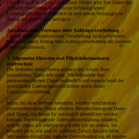
(Art. 6 Abs. 1 lit. f DSGVO). Unser Hoster wird Ihre Daten nur
insoweit verarbeiten, wie dies zur Erfüllung seiner
Leistungspflichten erforderlich ist und unsere Weisungen in
Bezug auf diese Daten befolgen.
Abschluss eines Vertrages über Auftragsverarbeitung
Um die datenschutzkonforme Verarbeitung zu gewährleisten,
haben wir einen Vertrag über Auftragsverarbeitung mit unserem
Hoster geschlossen.
3. Allgemeine Hinweise und Pflichtinformationen
Datenschutz
Die Betreiber dieser Seiten nehmen den Schutz Ihrer
persönlichen Daten sehr ernst. Wir behandeln Ihre
personenbezogenen Daten vertraulich und entsprechend der
gesetzlichen Datenschutzvorschriften sowie dieser
Datenschutzerklärung.
Wenn Sie diese Website benutzen, werden verschiedene
personenbezogene Daten erhoben. Personenbezogene Daten
sind Daten, mit denen Sie persönlich identifiziert werden
können. Die vorliegende Datenschutzerklärung erläutert,
welche Daten wir erheben und wofür wir sie nutzen. Sie
erläutert auch, wie und zu welchem Zweck das geschieht.
Wir weisen darauf hin, dass die Datenübertragung im Internet