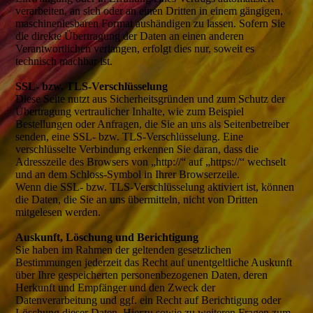
verarbeiten, an sich oder an einen Dritten in einem gängigen,
maschinenlesbaren Format aushändigen zu lassen. Sofern Sie
die direkte Übertragung der Daten an einen anderen
Verantwortlichen verlangen, erfolgt dies nur, soweit es
technisch machbar ist.
SSL- bzw. TLS-Verschlüsselung
Diese Seite nutzt aus Sicherheitsgründen und zum Schutz der
Übertragung vertraulicher Inhalte, wie zum Beispiel
Bestellungen oder Anfragen, die Sie an uns als Seitenbetreiber
senden, eine SSL- bzw. TLS-Verschlüsselung. Eine
verschlüsselte Verbindung erkennen Sie daran, dass die
Adresszeile des Browsers von „http://“ auf „https://“ wechselt
und an dem Schloss-Symbol in Ihrer Browserzeile.
Wenn die SSL- bzw. TLS-Verschlüsselung aktiviert ist, können
die Daten, die Sie an uns übermitteln, nicht von Dritten
mitgelesen werden.
Auskunft, Löschung und Berichtigung
Sie haben im Rahmen der geltenden gesetzlichen
Bestimmungen jederzeit das Recht auf unentgeltliche Auskunft
über Ihre gespeicherten personenbezogenen Daten, deren
Herkunft und Empfänger und den Zweck der
Datenverarbeitung und ggf. ein Recht auf Berichtigung oder
Löschung dieser Daten. Hierzu sowie zu weiteren Fragen zum