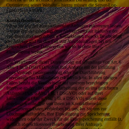
Optimierung seiner Website – hierzu müssen die Server-Log-
Files erfasst werden.
Kontaktformular
Wenn Sie uns per Kontaktformular Anfragen zukommen lassen,
werden Ihre Angaben aus dem Anfrageformular inklusive der
von Ihnen dort angegebenen Kontaktdaten zwecks Bearbeitung
der Anfrage und für den Fall von Anschlussfragen bei uns
gespeichert. Diese Daten geben wir nicht ohne Ihre
Einwilligung weiter.
Die Verarbeitung dieser Daten erfolgt auf Grundlage von Art. 6
Abs. 1 lit. b DSGVO, sofern Ihre Anfrage mit der Erfüllung
eines Vertrags zusammenhängt oder zur Durchführung
vorvertraglicher Maßnahmen erforderlich ist. In allen übrigen
Fällen beruht die Verarbeitung auf unserem berechtigten
Interesse an der effektiven Bearbeitung der an uns gerichteten
Anfragen (Art. 6 Abs. 1 lit. f DSGVO) oder auf Ihrer
Einwilligung (Art. 6 Abs. 1 lit. a DSGVO) sofern diese
abgefragt wurde. Die von Ihnen im Kontaktformular
eingegebenen Daten verbleiben bei uns, bis Sie uns zur
Löschung auffordern, Ihre Einwilligung zur Speicherung
widerrufen oder der Zweck für die Datenspeicherung entfällt (z.
B. nach abgeschlossener Bearbeitung Ihrer Anfrage).