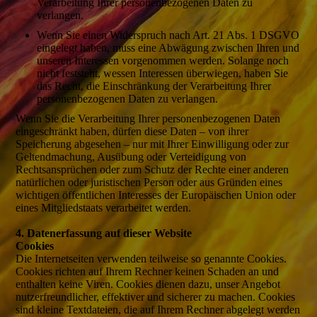
Verarbeitung Ihrer personenbezogenen Daten zu
verlangen.
Wenn Sie einen Widerspruch nach Art. 21 Abs. 1 DSGVO
eingelegt haben, muss eine Abwägung zwischen Ihren und
unseren Interessen vorgenommen werden. Solange noch
nicht feststeht, wessen Interessen überwiegen, haben Sie
das Recht, die Einschränkung der Verarbeitung Ihrer
personenbezogenen Daten zu verlangen.
Wenn Sie die Verarbeitung Ihrer personenbezogenen Daten
eingeschränkt haben, dürfen diese Daten – von ihrer
Speicherung abgesehen – nur mit Ihrer Einwilligung oder zur
Geltendmachung, Ausübung oder Verteidigung von
Rechtsansprüchen oder zum Schutz der Rechte einer anderen
natürlichen oder juristischen Person oder aus Gründen eines
wichtigen öffentlichen Interesses der Europäischen Union oder
eines Mitgliedstaats verarbeitet werden.
4. Datenerfassung auf dieser Website
Cookies
Die Internetseiten verwenden teilweise so genannte Cookies.
Cookies richten auf Ihrem Rechner keinen Schaden an und
enthalten keine Viren. Cookies dienen dazu, unser Angebot
nutzerfreundlicher, effektiver und sicherer zu machen. Cookies
sind kleine Textdateien, die auf Ihrem Rechner abgelegt werden