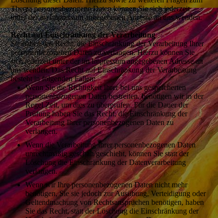
Thema personenbezogene Daten können Sie sich jederzeit
unter der im Impressum angegebenen Adresse an uns wenden.
Recht auf Einschränkung der Verarbeitung
Sie haben das Recht, die Einschränkung der Verarbeitung Ihrer
personenbezogenen Daten zu verlangen. Hierzu können Sie
sich jederzeit unter der im Impressum angegebenen Adresse an
uns wenden. Das Recht auf Einschränkung der Verarbeitung
besteht in folgenden Fällen:
Wenn Sie die Richtigkeit Ihrer bei uns gespeicherten
personenbezogenen Daten bestreiten, benötigen wir in der
Regel Zeit, um dies zu überprüfen. Für die Dauer der
Prüfung haben Sie das Recht, die Einschränkung der
Verarbeitung Ihrer personenbezogenen Daten zu
verlangen.
Wenn die Verarbeitung Ihrer personenbezogenen Daten
unrechtmäßig geschah/geschieht, können Sie statt der
Löschung die Einschränkung der Datenverarbeitung
verlangen.
Wenn wir Ihre personenbezogenen Daten nicht mehr
benötigen, Sie sie jedoch zur Ausübung, Verteidigung oder
Geltendmachung von Rechtsansprüchen benötigen, haben
Sie das Recht, statt der Löschung die Einschränkung der