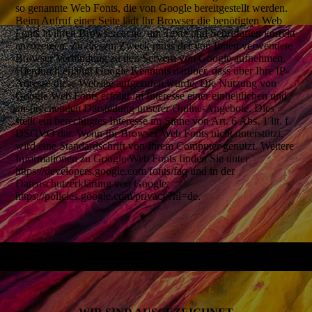
so genannte Web Fonts, die von Google bereitgestellt werden.
Beim Aufruf einer Seite lädt Ihr Browser die benötigten Web
Fonts in ihren Browsercache, um Texte und Schriftarten korrekt
anzuzeigen. Zu diesem Zweck muss der von Ihnen verwendete
Browser Verbindung zu den Servern von Google aufnehmen.
Hierdurch erlangt Google Kenntnis darüber, dass über Ihre IP-
Adresse diese Website aufgerufen wurde. Die Nutzung von
Google Web Fonts erfolgt im Interesse einer einheitlichen und
ansprechenden Darstellung unserer Online-Angebote. Dies
stellt ein berechtigtes Interesse im Sinne von Art. 6 Abs. 1 lit. f
DSGVO dar. Wenn Ihr Browser Web Fonts nicht unterstützt,
wird eine Standardschrift von Ihrem Computer genutzt. Weitere
Informationen zu Google Web Fonts finden Sie unter
https://developers.google.com/fonts/faq und in der
Datenschutzerklärung von Google:
https://policies.google.com/privacy?hl=de.