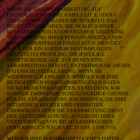
WENN DIE DATENVERARBEITUNG AUF
GRUNDLAGE VON ART. 6 ABS. 1 LIT. E ODER F
DSGVO ERFOLGT, HABEN SIE JEDERZEIT DAS
RECHT, AUS GRÜNDEN, DIE SICH AUS IHRER
BESONDEREN SITUATION ERGEBEN, GEGEN DIE
VERARBEITUNG IHRER PERSONENBEZOGENEN
DATEN WIDERSPRUCH EINZULEGEN; DIES GILT
AUCH FÜR EIN AUF DIESE BESTIMMUNGEN
GESTÜTZTES PROFILING. DIE JEWEILIGE
RECHTSGRUNDLAGE, AUF DENEN EINE
VERARBEITUNG BERUHT, ENTNEHMEN SIE DIESER
DATENSCHUTZERKLÄRUNG. WENN SIE
WIDERSPRUCH EINLEGEN, WERDEN WIR IHRE
BETROFFENEN PERSONENBEZOGENEN DATEN
NICHT MEHR VERARBEITEN, ES SEI DENN, WIR
KÖNNEN ZWINGENDE SCHUTZWÜRDIGE GRÜNDE
FÜR DIE VERARBEITUNG NACHWEISEN, DIE IHRE
INTERESSEN, RECHTE UND FREIHEITEN
ÜBERWIEGEN ODER DIE VERARBEITUNG DIENT
DER GELTENDMACHUNG, AUSÜBUNG ODER
VERTEIDIGUNG VON RECHTSANSPRÜCHEN
(WIDERSPRUCH NACH ART. 21 ABS. 1 DSGVO).
WERDEN IHRE PERSONENBEZOGENEN DATEN