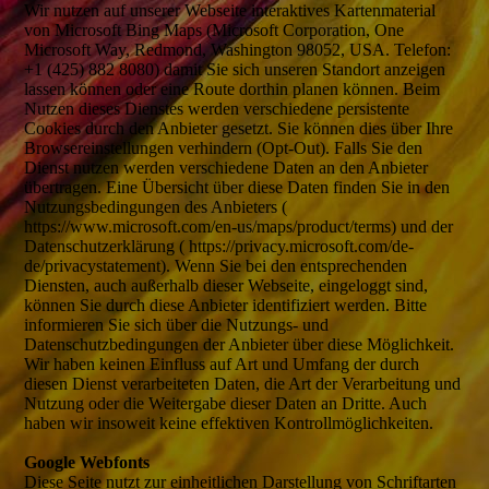
Wir nutzen auf unserer Webseite interaktives Kartenmaterial
von Microsoft Bing Maps (Microsoft Corporation, One
Microsoft Way, Redmond, Washington 98052, USA. Telefon:
+1 (425) 882 8080) damit Sie sich unseren Standort anzeigen
lassen können oder eine Route dorthin planen können. Beim
Nutzen dieses Dienstes werden verschiedene persistente
Cookies durch den Anbieter gesetzt. Sie können dies über Ihre
Browsereinstellungen verhindern (Opt-Out). Falls Sie den
Dienst nutzen werden verschiedene Daten an den Anbieter
übertragen. Eine Übersicht über diese Daten finden Sie in den
Nutzungsbedingungen des Anbieters (
https://www.microsoft.com/en-us/maps/product/terms) und der
Datenschutzerklärung ( https://privacy.microsoft.com/de-
de/privacystatement). Wenn Sie bei den entsprechenden
Diensten, auch außerhalb dieser Webseite, eingeloggt sind,
können Sie durch diese Anbieter identifiziert werden. Bitte
informieren Sie sich über die Nutzungs- und
Datenschutzbedingungen der Anbieter über diese Möglichkeit.
Wir haben keinen Einfluss auf Art und Umfang der durch
diesen Dienst verarbeiteten Daten, die Art der Verarbeitung und
Nutzung oder die Weitergabe dieser Daten an Dritte. Auch
haben wir insoweit keine effektiven Kontrollmöglichkeiten.
Google Webfonts
Diese Seite nutzt zur einheitlichen Darstellung von Schriftarten