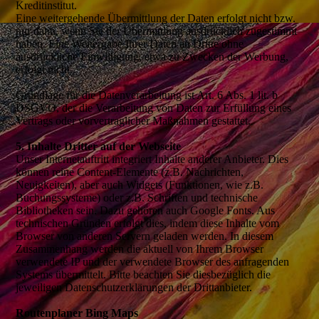
Kreditinstitut.
Eine weitergehende Übermittlung der Daten erfolgt nicht bzw.
nur dann, wenn Sie der Übermittlung ausdrücklich zugestimmt
haben. Eine Weitergabe Ihrer Daten an Dritte ohne
ausdrückliche Einwilligung, etwa zu Zwecken der Werbung,
erfolgt nicht.
Grundlage für die Datenverarbeitung ist Art. 6 Abs. 1 lit. b
DSGVO, der die Verarbeitung von Daten zur Erfüllung eines
Vertrags oder vorvertraglicher Maßnahmen gestattet.
5. Inhalte Dritter auf der Webseite
Unser Internetauftritt integriert Inhalte anderer Anbieter. Dies
können reine Content-Elemente (z.B. Nachrichten,
Neuigkeiten), aber auch Widgets (Funktionen, wie z.B.
Buchungssysteme) oder z.B. Schriften und technische
Bibliotheken sein. Dazu gehören auch Google Fonts. Aus
technischen Gründen erfolgt dies, indem diese Inhalte vom
Browser von anderen Servern geladen werden. In diesem
Zusammenhang werden die aktuell von Ihrem Browser
verwendete IP und der verwendete Browser des anfragenden
Systems übermittelt. Bitte beachten Sie diesbezüglich die
jeweiligen Datenschutzerklärungen der Drittanbieter.
Routenplaner Bing Maps