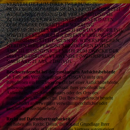
VERARBEITET, UM DIREKTWERBUNG ZU
BETREIBEN, SO HABEN SIE DAS RECHT, JEDERZEIT
WIDERSPRUCH GEGEN DIE VERARBEITUNG SIE
BETREFFENDER PERSONENBEZOGENER DATEN
ZUM ZWECKE DERARTIGER WERBUNG
EINZULEGEN; DIES GILT AUCH FÜR DAS PROFILING,
SOWEIT ES MIT SOLCHER DIREKTWERBUNG IN
VERBINDUNG STEHT. WENN SIE WIDERSPRECHEN,
WERDEN IHRE PERSONENBEZOGENEN DATEN
ANSCHLIESSEND NICHT MEHR ZUM ZWECKE DER
DIREKTWERBUNG VERWENDET (WIDERSPRUCH
NACH ART. 21 ABS. 2 DSGVO).
Beschwerderecht bei der zuständigen Aufsichtsbehörde
Im Falle von Verstößen gegen die DSGVO steht den
Betroffenen ein Beschwerderecht bei einer Aufsichtsbehörde,
insbesondere in dem Mitgliedstaat ihres gewöhnlichen
Aufenthalts, ihres Arbeitsplatzes oder des Orts des
mutmaßlichen Verstoßes zu. Das Beschwerderecht besteht
unbeschadet anderweitiger verwaltungsrechtlicher oder
gerichtlicher Rechtsbehelfe.
Recht auf Datenübertragbarkeit
Sie haben das Recht, Daten, die wir auf Grundlage Ihrer
Einwilligung oder in Erfüllung eines Vertrags automatisiert