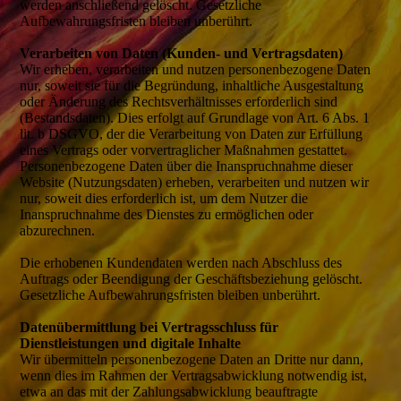
werden anschließend gelöscht. Gesetzliche
Aufbewahrungsfristen bleiben unberührt.
Verarbeiten von Daten (Kunden- und Vertragsdaten)
Wir erheben, verarbeiten und nutzen personenbezogene Daten
nur, soweit sie für die Begründung, inhaltliche Ausgestaltung
oder Änderung des Rechtsverhältnisses erforderlich sind
(Bestandsdaten). Dies erfolgt auf Grundlage von Art. 6 Abs. 1
lit. b DSGVO, der die Verarbeitung von Daten zur Erfüllung
eines Vertrags oder vorvertraglicher Maßnahmen gestattet.
Personenbezogene Daten über die Inanspruchnahme dieser
Website (Nutzungsdaten) erheben, verarbeiten und nutzen wir
nur, soweit dies erforderlich ist, um dem Nutzer die
Inanspruchnahme des Dienstes zu ermöglichen oder
abzurechnen.
Die erhobenen Kundendaten werden nach Abschluss des
Auftrags oder Beendigung der Geschäftsbeziehung gelöscht.
Gesetzliche Aufbewahrungsfristen bleiben unberührt.
Datenübermittlung bei Vertragsschluss für
Dienstleistungen und digitale Inhalte
Wir übermitteln personenbezogene Daten an Dritte nur dann,
wenn dies im Rahmen der Vertragsabwicklung notwendig ist,
etwa an das mit der Zahlungsabwicklung beauftragte