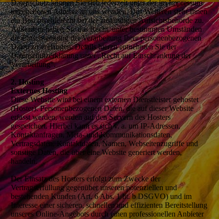
Datenschutz können Sie sich jederzeit unter der im Impressum
angegebenen Adresse an uns wenden. Des Weiteren steht Ihnen
ein Beschwerderecht bei der zuständigen Aufsichtsbehörde zu.
Außerdem haben Sie das Recht, unter bestimmten Umständen
die Einschränkung der Verarbeitung Ihrer personenbezogenen
Daten zu verlangen. Details hierzu entnehmen Sie der
Datenschutzerklärung unter „Recht auf Einschränkung der
Verarbeitung“.
2. Hosting
Externes Hosting
Diese Website wird bei einem externen Dienstleister gehostet
(Hoster). Personenbezogenen Daten, die auf dieser Website
erfasst werden, werden auf den Servern des Hosters
gespeichert. Hierbei kann es sich v. a. um IP-Adressen,
Kontaktanfragen, Meta- und Kommunikationsdaten,
Vertragsdaten, Kontaktdaten, Namen, Webseitenzugriffe und
sonstige Daten, die über eine Website generiert werden,
handeln.
Der Einsatz des Hosters erfolgt zum Zwecke der
Vertragserfüllung gegenüber unseren potenziellen und
bestehenden Kunden (Art. 6 Abs. 1 lit. b DSGVO) und im
Interesse einer sicheren, schnellen und effizienten Bereitstellung
unseres Online-Angebots durch einen professionellen Anbieter