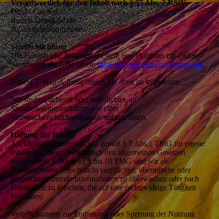
Verantwortlich für den Inhalt nach § 55 Abs. 2 RStV
Daniel Göpfert
Rudolf-Diesel-Straße 7
86529 Schrobenhausen
Streitschlichtung
Die Europäische Kommission stellt eine Plattform zur Online-
Streitbeilegung (OS) bereit:
https://ec.europa.eu/consumers/odr
.
Unsere E-Mail-Adresse finden Sie oben im Impressum.
Wir sind nicht bereit oder verpflichtet, an
Streitbeilegungsverfahren vor einer
Verbraucherschlichtungsstelle teilzunehmen.
Haftung für Inhalte
Als Diensteanbieter sind wir gemäß § 7 Abs.1 TMG für eigene
Inhalte auf diesen Seiten nach den allgemeinen Gesetzen
verantwortlich. Nach §§ 8 bis 10 TMG sind wir als
Diensteanbieter jedoch nicht verpflichtet, übermittelte oder
gespeicherte fremde Informationen zu überwachen oder nach
Umständen zu forschen, die auf eine rechtswidrige Tätigkeit
hinweisen.
Verpflichtungen zur Entfernung oder Sperrung der Nutzung