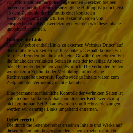
von Informationen nach den allgemeinen Gesetzen bleiben
hiervon unberührt. Eine diesbezügliche Haftung ist jedoch erst
ab dem Zeitpunkt der Kenntnis einer konkreten
Rechtsverletzung möglich. Bei Bekanntwerden von
entsprechenden Rechtsverletzungen werden wir diese Inhalte
umgehend entfernen.
Haftung für Links
Unser Angebot enthält Links zu externen Websites Dritter, auf
deren Inhalte wir keinen Einfluss haben. Deshalb können wir
für diese fremden Inhalte auch keine Gewähr übernehmen. Für
die Inhalte der verlinkten Seiten ist stets der jeweilige Anbieter
oder Betreiber der Seiten verantwortlich. Die verlinkten Seiten
wurden zum Zeitpunkt der Verlinkung auf mögliche
Rechtsverstöße überprüft. Rechtswidrige Inhalte waren zum
Zeitpunkt der Verlinkung nicht erkennbar.
Eine permanente inhaltliche Kontrolle der verlinkten Seiten ist
jedoch ohne konkrete Anhaltspunkte einer Rechtsverletzung
nicht zumutbar. Bei Bekanntwerden von Rechtsverletzungen
werden wir derartige Links umgehend entfernen.
Urheberrecht
Die durch die Seitenbetreiber erstellten Inhalte und Werke auf
diesen Seiten unterliegen dem deutschen Urheberrecht. Die