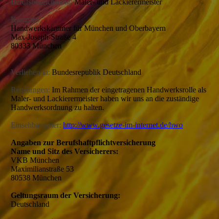
Berufsbezeichnung:
Maler- und Lackierermeister
Kammer:
Handwerkskammer für München und Oberbayern
Max-Joseph-Straße 4
80333 München
Verliehen in:
Bundesrepublik Deutschland
Regelungen:
Im Rahmen der eingetragenen Handwerksrolle als
Maler- und Lackierermeister
haben wir uns an die zuständige
Handwerksordnung zu halten.
Einsehbar unter:
http://www.gesetze-im-internet.de/hwo
Angaben zur Berufshaftpflichtversicherung
Name und Sitz des Versicherers:
VKB München
Maximilianstraße 53
80538 München
Geltungsraum der Versicherung:
Deutschland