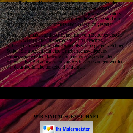
Vervielfältigung, Bearbeitung, Verbreitung und jede Art der
Verwertung außerhalb der Grenzen des Urheberrechtes
bedürfen der schriftlichen Zustimmung des jeweiligen Autors
bzw. Erstellers. Downloads und Kopien dieser Seite sind nur
für den privaten, nicht kommerziellen Gebrauch gestattet.
Soweit die Inhalte auf dieser Seite nicht vom Betreiber erstellt
wurden, werden die Urheberrechte Dritter beachtet.
Insbesondere werden Inhalte Dritter als solche gekennzeichnet.
Sollten Sie trotzdem auf eine Urheberrechtsverletzung
aufmerksam werden, bitten wir um einen entsprechenden
Hinweis. Bei Bekanntwerden von Rechtsverletzungen werden
wir derartige Inhalte umgehend entfernen.
WIR SIND AUSGEZEICHNET