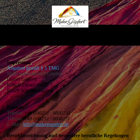
Impressum
Angaben gemäß § 5 TMG
Malermeisterbetrieb Göpfert
Daniel Göpfert
Rudolf-Diesel-Straße 7
86529 Schrobenhausen
Kontakt:
Telefon:
+49 (0)8252 / 8800232
Telefax:
+49 (0)8252 / 8800231
E-Mail:
info@malergoepfert.de
Berufsbezeichnung und besondere berufliche Regelungen