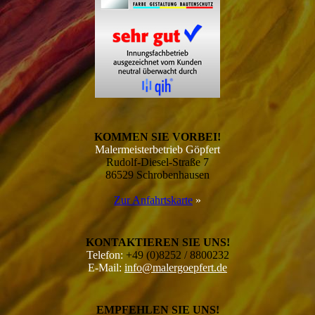
KOMMEN SIE VORBEI!
Malermeisterbetrieb Göpfert
Rudolf-Diesel-Straße 7
86529 Schrobenhausen
Zur Anfahrtskarte
»
KONTAKTIEREN SIE UNS!
Telefon:
+49 (0)8252 / 8800232
E-Mail:
info@malergoepfert.de
EMPFEHLEN SIE UNS!