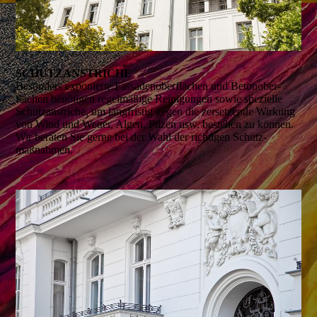
SCHUTZ­ANSTRICHE
Besonders expo­nierte Fassaden­oberflächen und Beton­ober­
flächen benö­tigen regel­mäßige Reini­gungen sowie spezielle
Schutz­anstriche, um lang­fristig gegen die zersetzende Wirkung
von Wind und Wetter, Algen, Pilzen usw. bestehen zu können.
Wir bera­ten Sie gerne bei der Wahl der richtigen Schutz­
maßnahmen.