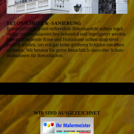
BETON­SCHUTZ & -SANIE­RUNG
Beton­ober­flächen und erd­berührte Beton­bauteile sollten regel­
mäßig mit Spezial­anstrichen behan­delt und impräg­niert werden.
Bereits bestehende Risse und Hohl­räume sollten umgehend
verfüllt werden, um erst gar keine größeren Schäden entstehen
zu lassen. Wir bera­ten Sie gerne hinsicht­lich sinn­voller Schutz­
maßnahmen für Beton­flächen.
WIR SIND AUSGEZEICHNET