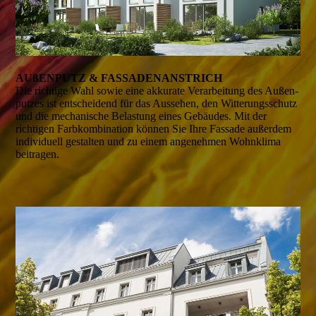
AUßENPUTZ & FASSADEN­ANSTRICH
Die richtige Wahl sowie eine akkurate Verarbei­tung des Außen­
putzes ist entschei­dend für das Aussehen, den Witterungs­schutz
und die mecha­nische Belas­tung eines Gebäudes. Mit der
richtigen Farb­kombi­nation können Sie Ihre Fassade außer­dem
indivi­duell gestal­ten und zu einem angenehmen Wohn­klima
beitragen.