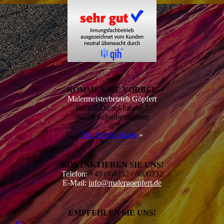
KOMMEN SIE VORBEI!
Malermeisterbetrieb Göpfert
Rudolf-Diesel-Straße 7
86529 Schrobenhausen
Zur Anfahrtskarte
»
KONTAKTIEREN SIE UNS!
Telefon:
+49 (0)8252 / 8800232
E-Mail:
info@malergoepfert.de
EMPFEHLEN SIE UNS!