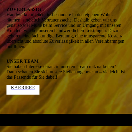
ZUVERLÄSSIG
Handwerker­arbeiten, insbeson­dere in den eigenen Wohn­
räumen, sind auch Vertrauens­sache. Deshalb geben wir uns
genauso viel Mühe beim Service und im Umgang mit unseren
Kunden, wie bei unseren hand­werk­lichen Leistun­gen. Dazu
gehören eine fach­kundige Bera­tung, eine trans­parente Kosten­
übersicht und absolute Zuver­lässigIkeit in allen Verein­barungen
mit Ihnen.
UNSER TEAM
Sie haben Interesse daran, in unserem Team mitzu­arbeiten?
Dann schauen Sie sich unsere Stellen­angebote an – vielleicht ist
das Passende für Sie dabei!
KARRIERE