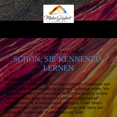
UNSER UNTERNEHMEN
SCHÖN, SIE KENNEN­­ZU­
LERNEN
KOMPETENT
Wir sind ein einge­spieltes Team aus erfah­renen Male­rinnen und
Malern, und bilden uns ständig in neuen Tech­niken weiter. Wir
über­nehmen auch Verant­wortung für den Nach­wuchs, in dem
wir regel­mäßig junge Menschen erfolg­reich in unserem
Meister­betrieb in
Schroben­­hausen
ausbilden. Unser Maler­
meister­betrieb Göpfert aus
Schroben­­hausen
steht Ihnen seit
Jahren für hoch­wertige Maler­arbeiten zur Seite!