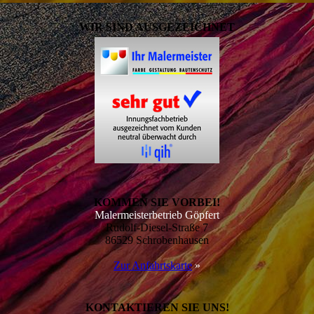
WIR SIND AUSGEZEICHNET
KOMMEN SIE VORBEI!
Malermeisterbetrieb Göpfert
Rudolf-Diesel-Straße 7
86529 Schrobenhausen
Zur Anfahrtskarte
»
KONTAKTIEREN SIE UNS!