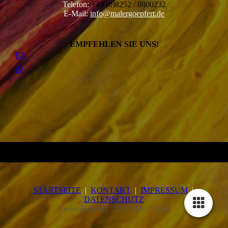
Telefon:
+49 (0)8252 / 8800232
E-Mail:
info@malergoepfert.de
EMPFEHLEN SIE UNS!
STARTSEITE
|
KONTAKT
|
IMPRESSUM
|
DATENSCHUTZ
Letzte Änderung: 27.02.2026 © 2026