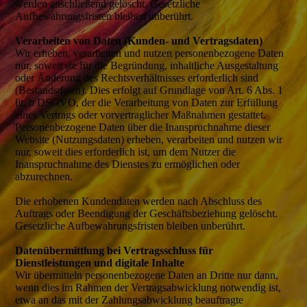
werden anschließend gelöscht. Gesetzliche
Aufbewahrungsfristen bleiben unberührt.
Verarbeiten von Daten (Kunden- und Vertragsdaten)
Wir erheben, verarbeiten und nutzen personenbezogene Daten
nur, soweit sie für die Begründung, inhaltliche Ausgestaltung
oder Änderung des Rechtsverhältnisses erforderlich sind
(Bestandsdaten). Dies erfolgt auf Grundlage von Art. 6 Abs. 1
lit. b DSGVO, der die Verarbeitung von Daten zur Erfüllung
eines Vertrags oder vorvertraglicher Maßnahmen gestattet.
Personenbezogene Daten über die Inanspruchnahme dieser
Website (Nutzungsdaten) erheben, verarbeiten und nutzen wir
nur, soweit dies erforderlich ist, um dem Nutzer die
Inanspruchnahme des Dienstes zu ermöglichen oder
abzurechnen.
Die erhobenen Kundendaten werden nach Abschluss des
Auftrags oder Beendigung der Geschäftsbeziehung gelöscht.
Gesetzliche Aufbewahrungsfristen bleiben unberührt.
Datenübermittlung bei Vertragsschluss für
Dienstleistungen und digitale Inhalte
Wir übermitteln personenbezogene Daten an Dritte nur dann,
wenn dies im Rahmen der Vertragsabwicklung notwendig ist,
etwa an das mit der Zahlungsabwicklung beauftragte