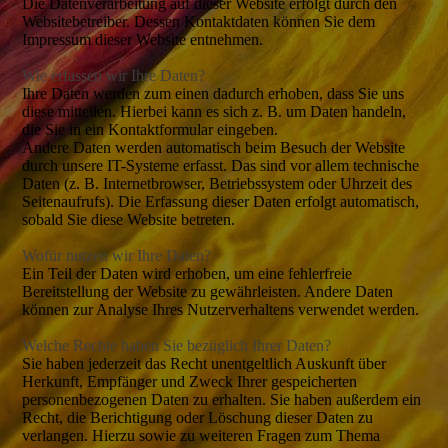
Die Datenverarbeitung auf dieser Website erfolgt durch den
Websitebetreiber. Dessen Kontaktdaten können Sie dem
Impressum dieser Website entnehmen.
Wie erfassen wir Ihre Daten?
Ihre Daten werden zum einen dadurch erhoben, dass Sie uns
diese mitteilen. Hierbei kann es sich z. B. um Daten handeln,
die Sie in ein Kontaktformular eingeben.
Andere Daten werden automatisch beim Besuch der Website
durch unsere IT-Systeme erfasst. Das sind vor allem technische
Daten (z. B. Internetbrowser, Betriebssystem oder Uhrzeit des
Seitenaufrufs). Die Erfassung dieser Daten erfolgt automatisch,
sobald Sie diese Website betreten.
Wofür nutzen wir Ihre Daten?
Ein Teil der Daten wird erhoben, um eine fehlerfreie
Bereitstellung der Website zu gewährleisten. Andere Daten
können zur Analyse Ihres Nutzerverhaltens verwendet werden.
Welche Rechte haben Sie bezüglich Ihrer Daten?
Sie haben jederzeit das Recht unentgeltlich Auskunft über
Herkunft, Empfänger und Zweck Ihrer gespeicherten
personenbezogenen Daten zu erhalten. Sie haben außerdem ein
Recht, die Berichtigung oder Löschung dieser Daten zu
verlangen. Hierzu sowie zu weiteren Fragen zum Thema