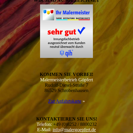
WIR SIND AUSGEZEICHNET
KOMMEN SIE VORBEI!
Malermeisterbetrieb Göpfert
Rudolf-Diesel-Straße 7
86529 Schrobenhausen
Zur Anfahrtskarte
»
KONTAKTIEREN SIE UNS!
Telefon:
+49 (0)8252 / 8800232
E-Mail:
info@malergoepfert.de