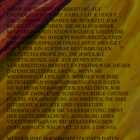
WENN DIE DATENVERARBEITUNG AUF
GRUNDLAGE VON ART. 6 ABS. 1 LIT. E ODER F
DSGVO ERFOLGT, HABEN SIE JEDERZEIT DAS
RECHT, AUS GRÜNDEN, DIE SICH AUS IHRER
BESONDEREN SITUATION ERGEBEN, GEGEN DIE
VERARBEITUNG IHRER PERSONENBEZOGENEN
DATEN WIDERSPRUCH EINZULEGEN; DIES GILT
AUCH FÜR EIN AUF DIESE BESTIMMUNGEN
GESTÜTZTES PROFILING. DIE JEWEILIGE
RECHTSGRUNDLAGE, AUF DENEN EINE
VERARBEITUNG BERUHT, ENTNEHMEN SIE DIESER
DATENSCHUTZERKLÄRUNG. WENN SIE
WIDERSPRUCH EINLEGEN, WERDEN WIR IHRE
BETROFFENEN PERSONENBEZOGENEN DATEN
NICHT MEHR VERARBEITEN, ES SEI DENN, WIR
KÖNNEN ZWINGENDE SCHUTZWÜRDIGE GRÜNDE
FÜR DIE VERARBEITUNG NACHWEISEN, DIE IHRE
INTERESSEN, RECHTE UND FREIHEITEN
ÜBERWIEGEN ODER DIE VERARBEITUNG DIENT
DER GELTENDMACHUNG, AUSÜBUNG ODER
VERTEIDIGUNG VON RECHTSANSPRÜCHEN
(WIDERSPRUCH NACH ART. 21 ABS. 1 DSGVO).
WERDEN IHRE PERSONENBEZOGENEN DATEN