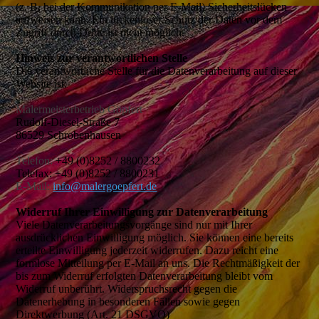
(z. B. bei der Kommunikation per E-Mail) Sicherheitslücken
aufweisen kann. Ein lückenloser Schutz der Daten vor dem
Zugriff durch Dritte ist nicht möglich.
Hinweis zur verantwortlichen Stelle
Die verantwortliche Stelle für die Datenverarbeitung auf dieser
Website ist:
Malermeisterbetrieb Göpfert
Rudolf-Diesel-Straße 7
86529 Schrobenhausen
Telefon:
+49 (0)8252 / 8800232
Telefax:
+49 (0)8252 / 8800231
E-Mail:
info@malergoepfert.de
Widerruf Ihrer Einwilligung zur Datenverarbeitung
Viele Datenverarbeitungsvorgänge sind nur mit Ihrer
ausdrücklichen Einwilligung möglich. Sie können eine bereits
erteilte Einwilligung jederzeit widerrufen. Dazu reicht eine
formlose Mitteilung per E-Mail an uns. Die Rechtmäßigkeit der
bis zum Widerruf erfolgten Datenverarbeitung bleibt vom
Widerruf unberührt. Widerspruchsrecht gegen die
Datenerhebung in besonderen Fällen sowie gegen
Direktwerbung (Art. 21 DSGVO)