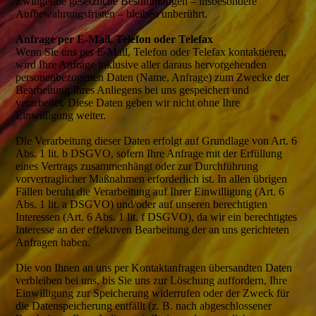
Zwingende gesetzliche Bestimmungen – insbesondere
Aufbewahrungsfristen – bleiben unberührt.
Anfrage per E-Mail, Telefon oder Telefax
Wenn Sie uns per E-Mail, Telefon oder Telefax kontaktieren,
wird Ihre Anfrage inklusive aller daraus hervorgehenden
personenbezogenen Daten (Name, Anfrage) zum Zwecke der
Bearbeitung Ihres Anliegens bei uns gespeichert und
verarbeitet. Diese Daten geben wir nicht ohne Ihre
Einwilligung weiter.
Die Verarbeitung dieser Daten erfolgt auf Grundlage von Art. 6
Abs. 1 lit. b DSGVO, sofern Ihre Anfrage mit der Erfüllung
eines Vertrags zusammenhängt oder zur Durchführung
vorvertraglicher Maßnahmen erforderlich ist. In allen übrigen
Fällen beruht die Verarbeitung auf Ihrer Einwilligung (Art. 6
Abs. 1 lit. a DSGVO) und/oder auf unseren berechtigten
Interessen (Art. 6 Abs. 1 lit. f DSGVO), da wir ein berechtigtes
Interesse an der effektiven Bearbeitung der an uns gerichteten
Anfragen haben.
Die von Ihnen an uns per Kontaktanfragen übersandten Daten
verbleiben bei uns, bis Sie uns zur Löschung auffordern, Ihre
Einwilligung zur Speicherung widerrufen oder der Zweck für
die Datenspeicherung entfällt (z. B. nach abgeschlossener