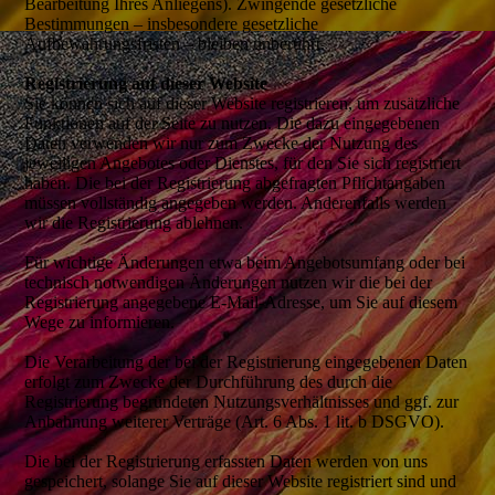
Bearbeitung Ihres Anliegens). Zwingende gesetzliche
Bestimmungen – insbesondere gesetzliche
Aufbewahrungsfristen – bleiben unberührt.
Registrierung auf dieser Website
Sie können sich auf dieser Website registrieren, um zusätzliche
Funktionen auf der Seite zu nutzen. Die dazu eingegebenen
Daten verwenden wir nur zum Zwecke der Nutzung des
jeweiligen Angebotes oder Dienstes, für den Sie sich registriert
haben. Die bei der Registrierung abgefragten Pflichtangaben
müssen vollständig angegeben werden. Anderenfalls werden
wir die Registrierung ablehnen.
Für wichtige Änderungen etwa beim Angebotsumfang oder bei
technisch notwendigen Änderungen nutzen wir die bei der
Registrierung angegebene E-Mail-Adresse, um Sie auf diesem
Wege zu informieren.
Die Verarbeitung der bei der Registrierung eingegebenen Daten
erfolgt zum Zwecke der Durchführung des durch die
Registrierung begründeten Nutzungsverhältnisses und ggf. zur
Anbahnung weiterer Verträge (Art. 6 Abs. 1 lit. b DSGVO).
Die bei der Registrierung erfassten Daten werden von uns
gespeichert, solange Sie auf dieser Website registriert sind und