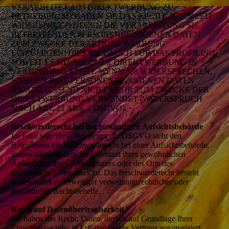
VERARBEITET, UM DIREKTWERBUNG ZU
BETREIBEN, SO HABEN SIE DAS RECHT, JEDERZEIT
WIDERSPRUCH GEGEN DIE VERARBEITUNG SIE
BETREFFENDER PERSONENBEZOGENER DATEN
ZUM ZWECKE DERARTIGER WERBUNG
EINZULEGEN; DIES GILT AUCH FÜR DAS PROFILING,
SOWEIT ES MIT SOLCHER DIREKTWERBUNG IN
VERBINDUNG STEHT. WENN SIE WIDERSPRECHEN,
WERDEN IHRE PERSONENBEZOGENEN DATEN
ANSCHLIESSEND NICHT MEHR ZUM ZWECKE DER
DIREKTWERBUNG VERWENDET (WIDERSPRUCH
NACH ART. 21 ABS. 2 DSGVO).
Beschwerderecht bei der zuständigen Aufsichtsbehörde
Im Falle von Verstößen gegen die DSGVO steht den
Betroffenen ein Beschwerderecht bei einer Aufsichtsbehörde,
insbesondere in dem Mitgliedstaat ihres gewöhnlichen
Aufenthalts, ihres Arbeitsplatzes oder des Orts des
mutmaßlichen Verstoßes zu. Das Beschwerderecht besteht
unbeschadet anderweitiger verwaltungsrechtlicher oder
gerichtlicher Rechtsbehelfe.
Recht auf Datenübertragbarkeit
Sie haben das Recht, Daten, die wir auf Grundlage Ihrer
Einwilligung oder in Erfüllung eines Vertrags automatisiert