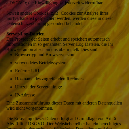
a DSGVO; die Einwilligung ist jederzeit widerrufbar.
Soweit andere Cookies (z. B. Cookies zur Analyse Ihres
Surfverhaltens) gespeichert werden, werden diese in dieser
Datenschutzerklärung gesondert behandelt.
Server-Log-Dateien
Der Provider der Seiten erhebt und speichert automatisch
Informationen in so genannten Server-Log-Dateien, die Ihr
Browser automatisch an uns übermittelt. Dies sind:
Browsertyp und Browserversion
verwendetes Betriebssystem
Referrer URL
Hostname des zugreifenden Rechners
Uhrzeit der Serveranfrage
IP-Adresse
Eine Zusammenführung dieser Daten mit anderen Datenquellen
wird nicht vorgenommen.
Die Erfassung dieser Daten erfolgt auf Grundlage von Art. 6
Abs. 1 lit. f DSGVO. Der Websitebetreiber hat ein berechtigtes
Interesse an der technisch fehlerfreien Darstellung und der