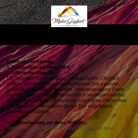
Datenschutz­erklärung
1. Datenschutz auf einen Blick
a. Allgemeine Hinweise
Die folgenden Hinweise geben einen einfachen Überblick
darüber, was mit Ihren personenbezogenen Daten passiert,
wenn Sie diese Website besuchen. Personenbezogene Daten
sind alle Daten, mit denen Sie persönlich identifiziert werden
können. Ausführliche Informationen zum Thema Datenschutz
entnehmen Sie unserer unter diesem Text aufgeführten
Datenschutzerklärung.
b. Datenerfassung auf dieser Website
Wer ist verantwortlich für die Datenerfassung auf dieser
Website?