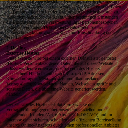
Datenschutz können Sie sich jederzeit unter der im Impressum
angegebenen Adresse an uns wenden. Des Weiteren steht Ihnen
ein Beschwerderecht bei der zuständigen Aufsichtsbehörde zu.
Außerdem haben Sie das Recht, unter bestimmten Umständen
die Einschränkung der Verarbeitung Ihrer personenbezogenen
Daten zu verlangen. Details hierzu entnehmen Sie der
Datenschutzerklärung unter „Recht auf Einschränkung der
Verarbeitung“.
2. Hosting
Externes Hosting
Diese Website wird bei einem externen Dienstleister gehostet
(Hoster). Personenbezogenen Daten, die auf dieser Website
erfasst werden, werden auf den Servern des Hosters
gespeichert. Hierbei kann es sich v. a. um IP-Adressen,
Kontaktanfragen, Meta- und Kommunikationsdaten,
Vertragsdaten, Kontaktdaten, Namen, Webseitenzugriffe und
sonstige Daten, die über eine Website generiert werden,
handeln.
Der Einsatz des Hosters erfolgt zum Zwecke der
Vertragserfüllung gegenüber unseren potenziellen und
bestehenden Kunden (Art. 6 Abs. 1 lit. b DSGVO) und im
Interesse einer sicheren, schnellen und effizienten Bereitstellung
unseres Online-Angebots durch einen professionellen Anbieter