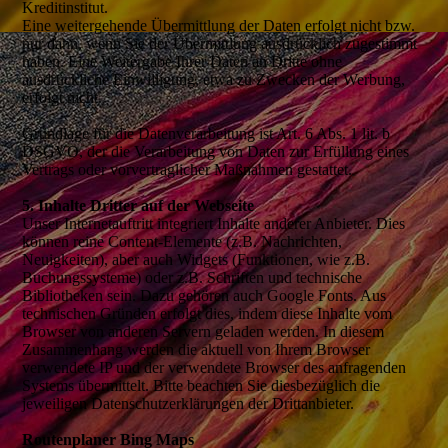
Kreditinstitut.
Eine weitergehende Übermittlung der Daten erfolgt nicht bzw.
nur dann, wenn Sie der Übermittlung ausdrücklich zugestimmt
haben. Eine Weitergabe Ihrer Daten an Dritte ohne
ausdrückliche Einwilligung, etwa zu Zwecken der Werbung,
erfolgt nicht.
Grundlage für die Datenverarbeitung ist Art. 6 Abs. 1 lit. b
DSGVO, der die Verarbeitung von Daten zur Erfüllung eines
Vertrags oder vorvertraglicher Maßnahmen gestattet.
5. Inhalte Dritter auf der Webseite
Unser Internetauftritt integriert Inhalte anderer Anbieter. Dies
können reine Content-Elemente (z.B. Nachrichten,
Neuigkeiten), aber auch Widgets (Funktionen, wie z.B.
Buchungssysteme) oder z.B. Schriften und technische
Bibliotheken sein. Dazu gehören auch Google Fonts. Aus
technischen Gründen erfolgt dies, indem diese Inhalte vom
Browser von anderen Servern geladen werden. In diesem
Zusammenhang werden die aktuell von Ihrem Browser
verwendete IP und der verwendete Browser des anfragenden
Systems übermittelt. Bitte beachten Sie diesbezüglich die
jeweiligen Datenschutzerklärungen der Drittanbieter.
Routenplaner Bing Maps