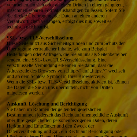
verarbeiten, an sich oder an einen Dritten in einem gängigen,
maschinenlesbaren Format aushändigen zu lassen. Sofern Sie
die direkte Übertragung der Daten an einen anderen
Verantwortlichen verlangen, erfolgt dies nur, soweit es
technisch machbar ist.
SSL- bzw. TLS-Verschlüsselung
Diese Seite nutzt aus Sicherheitsgründen und zum Schutz der
Übertragung vertraulicher Inhalte, wie zum Beispiel
Bestellungen oder Anfragen, die Sie an uns als Seitenbetreiber
senden, eine SSL- bzw. TLS-Verschlüsselung. Eine
verschlüsselte Verbindung erkennen Sie daran, dass die
Adresszeile des Browsers von „http://“ auf „https://“ wechselt
und an dem Schloss-Symbol in Ihrer Browserzeile.
Wenn die SSL- bzw. TLS-Verschlüsselung aktiviert ist, können
die Daten, die Sie an uns übermitteln, nicht von Dritten
mitgelesen werden.
Auskunft, Löschung und Berichtigung
Sie haben im Rahmen der geltenden gesetzlichen
Bestimmungen jederzeit das Recht auf unentgeltliche Auskunft
über Ihre gespeicherten personenbezogenen Daten, deren
Herkunft und Empfänger und den Zweck der
Datenverarbeitung und ggf. ein Recht auf Berichtigung oder
Löschung dieser Daten. Hierzu sowie zu weiteren Fragen zum