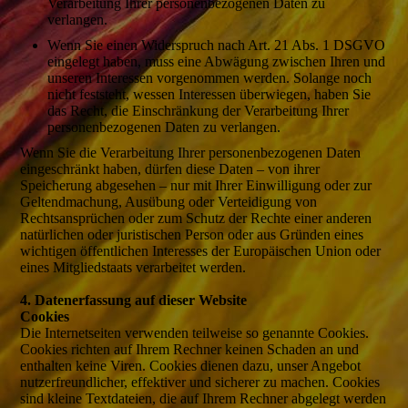
Verarbeitung Ihrer personenbezogenen Daten zu
verlangen.
Wenn Sie einen Widerspruch nach Art. 21 Abs. 1 DSGVO
eingelegt haben, muss eine Abwägung zwischen Ihren und
unseren Interessen vorgenommen werden. Solange noch
nicht feststeht, wessen Interessen überwiegen, haben Sie
das Recht, die Einschränkung der Verarbeitung Ihrer
personenbezogenen Daten zu verlangen.
Wenn Sie die Verarbeitung Ihrer personenbezogenen Daten
eingeschränkt haben, dürfen diese Daten – von ihrer
Speicherung abgesehen – nur mit Ihrer Einwilligung oder zur
Geltendmachung, Ausübung oder Verteidigung von
Rechtsansprüchen oder zum Schutz der Rechte einer anderen
natürlichen oder juristischen Person oder aus Gründen eines
wichtigen öffentlichen Interesses der Europäischen Union oder
eines Mitgliedstaats verarbeitet werden.
4. Datenerfassung auf dieser Website
Cookies
Die Internetseiten verwenden teilweise so genannte Cookies.
Cookies richten auf Ihrem Rechner keinen Schaden an und
enthalten keine Viren. Cookies dienen dazu, unser Angebot
nutzerfreundlicher, effektiver und sicherer zu machen. Cookies
sind kleine Textdateien, die auf Ihrem Rechner abgelegt werden