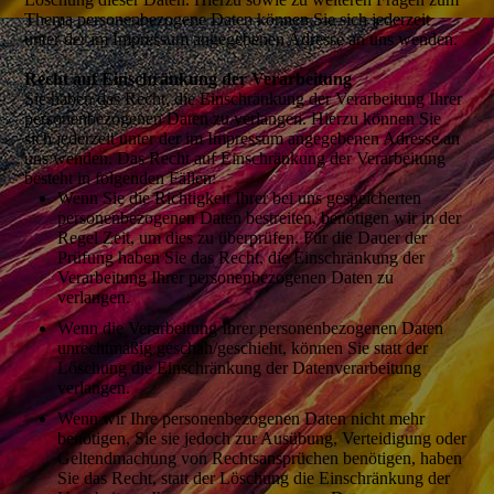
Thema personenbezogene Daten können Sie sich jederzeit
unter der im Impressum angegebenen Adresse an uns wenden.
Recht auf Einschränkung der Verarbeitung
Sie haben das Recht, die Einschränkung der Verarbeitung Ihrer
personenbezogenen Daten zu verlangen. Hierzu können Sie
sich jederzeit unter der im Impressum angegebenen Adresse an
uns wenden. Das Recht auf Einschränkung der Verarbeitung
besteht in folgenden Fällen:
Wenn Sie die Richtigkeit Ihrer bei uns gespeicherten
personenbezogenen Daten bestreiten, benötigen wir in der
Regel Zeit, um dies zu überprüfen. Für die Dauer der
Prüfung haben Sie das Recht, die Einschränkung der
Verarbeitung Ihrer personenbezogenen Daten zu
verlangen.
Wenn die Verarbeitung Ihrer personenbezogenen Daten
unrechtmäßig geschah/geschieht, können Sie statt der
Löschung die Einschränkung der Datenverarbeitung
verlangen.
Wenn wir Ihre personenbezogenen Daten nicht mehr
benötigen, Sie sie jedoch zur Ausübung, Verteidigung oder
Geltendmachung von Rechtsansprüchen benötigen, haben
Sie das Recht, statt der Löschung die Einschränkung der