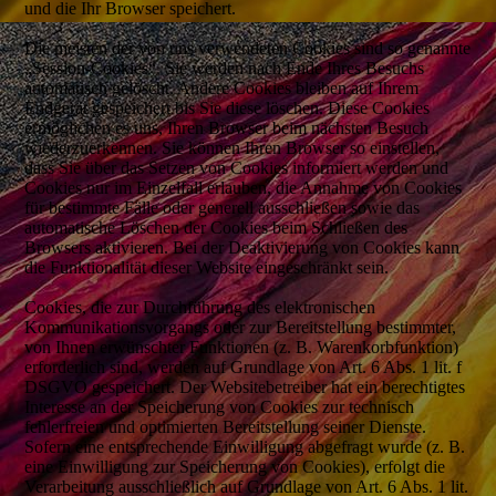
und die Ihr Browser speichert.
Die meisten der von uns verwendeten Cookies sind so genannte
„Session-Cookies“. Sie werden nach Ende Ihres Besuchs
automatisch gelöscht. Andere Cookies bleiben auf Ihrem
Endgerät gespeichert bis Sie diese löschen. Diese Cookies
ermöglichen es uns, Ihren Browser beim nächsten Besuch
wiederzuerkennen. Sie können Ihren Browser so einstellen,
dass Sie über das Setzen von Cookies informiert werden und
Cookies nur im Einzelfall erlauben, die Annahme von Cookies
für bestimmte Fälle oder generell ausschließen sowie das
automatische Löschen der Cookies beim Schließen des
Browsers aktivieren. Bei der Deaktivierung von Cookies kann
die Funktionalität dieser Website eingeschränkt sein.
Cookies, die zur Durchführung des elektronischen
Kommunikationsvorgangs oder zur Bereitstellung bestimmter,
von Ihnen erwünschter Funktionen (z. B. Warenkorbfunktion)
erforderlich sind, werden auf Grundlage von Art. 6 Abs. 1 lit. f
DSGVO gespeichert. Der Websitebetreiber hat ein berechtigtes
Interesse an der Speicherung von Cookies zur technisch
fehlerfreien und optimierten Bereitstellung seiner Dienste.
Sofern eine entsprechende Einwilligung abgefragt wurde (z. B.
eine Einwilligung zur Speicherung von Cookies), erfolgt die
Verarbeitung ausschließlich auf Grundlage von Art. 6 Abs. 1 lit.