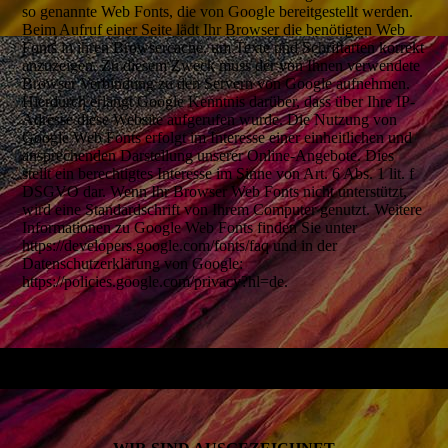
so genannte Web Fonts, die von Google bereitgestellt werden.
Beim Aufruf einer Seite lädt Ihr Browser die benötigten Web
Fonts in ihren Browsercache, um Texte und Schriftarten korrekt
anzuzeigen. Zu diesem Zweck muss der von Ihnen verwendete
Browser Verbindung zu den Servern von Google aufnehmen.
Hierdurch erlangt Google Kenntnis darüber, dass über Ihre IP-
Adresse diese Website aufgerufen wurde. Die Nutzung von
Google Web Fonts erfolgt im Interesse einer einheitlichen und
ansprechenden Darstellung unserer Online-Angebote. Dies
stellt ein berechtigtes Interesse im Sinne von Art. 6 Abs. 1 lit. f
DSGVO dar. Wenn Ihr Browser Web Fonts nicht unterstützt,
wird eine Standardschrift von Ihrem Computer genutzt. Weitere
Informationen zu Google Web Fonts finden Sie unter
https://developers.google.com/fonts/faq und in der
Datenschutzerklärung von Google:
https://policies.google.com/privacy?hl=de.