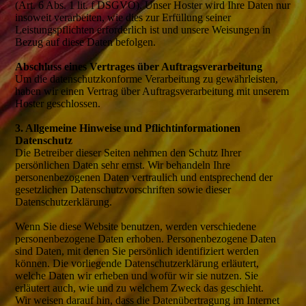
(Art. 6 Abs. 1 lit. f DSGVO). Unser Hoster wird Ihre Daten nur
insoweit verarbeiten, wie dies zur Erfüllung seiner
Leistungspflichten erforderlich ist und unsere Weisungen in
Bezug auf diese Daten befolgen.
Abschluss eines Vertrages über Auftragsverarbeitung
Um die datenschutzkonforme Verarbeitung zu gewährleisten,
haben wir einen Vertrag über Auftragsverarbeitung mit unserem
Hoster geschlossen.
3. Allgemeine Hinweise und Pflichtinformationen
Datenschutz
Die Betreiber dieser Seiten nehmen den Schutz Ihrer
persönlichen Daten sehr ernst. Wir behandeln Ihre
personenbezogenen Daten vertraulich und entsprechend der
gesetzlichen Datenschutzvorschriften sowie dieser
Datenschutzerklärung.
Wenn Sie diese Website benutzen, werden verschiedene
personenbezogene Daten erhoben. Personenbezogene Daten
sind Daten, mit denen Sie persönlich identifiziert werden
können. Die vorliegende Datenschutzerklärung erläutert,
welche Daten wir erheben und wofür wir sie nutzen. Sie
erläutert auch, wie und zu welchem Zweck das geschieht.
Wir weisen darauf hin, dass die Datenübertragung im Internet