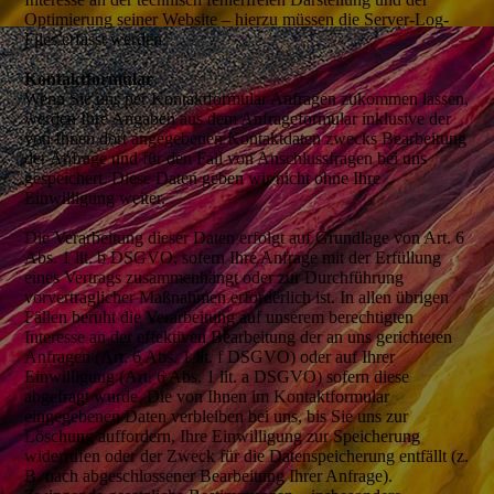
Optimierung seiner Website – hierzu müssen die Server-Log-
Files erfasst werden.
Kontaktformular
Wenn Sie uns per Kontaktformular Anfragen zukommen lassen,
werden Ihre Angaben aus dem Anfrageformular inklusive der
von Ihnen dort angegebenen Kontaktdaten zwecks Bearbeitung
der Anfrage und für den Fall von Anschlussfragen bei uns
gespeichert. Diese Daten geben wir nicht ohne Ihre
Einwilligung weiter.
Die Verarbeitung dieser Daten erfolgt auf Grundlage von Art. 6
Abs. 1 lit. b DSGVO, sofern Ihre Anfrage mit der Erfüllung
eines Vertrags zusammenhängt oder zur Durchführung
vorvertraglicher Maßnahmen erforderlich ist. In allen übrigen
Fällen beruht die Verarbeitung auf unserem berechtigten
Interesse an der effektiven Bearbeitung der an uns gerichteten
Anfragen (Art. 6 Abs. 1 lit. f DSGVO) oder auf Ihrer
Einwilligung (Art. 6 Abs. 1 lit. a DSGVO) sofern diese
abgefragt wurde. Die von Ihnen im Kontaktformular
eingegebenen Daten verbleiben bei uns, bis Sie uns zur
Löschung auffordern, Ihre Einwilligung zur Speicherung
widerrufen oder der Zweck für die Datenspeicherung entfällt (z.
B. nach abgeschlossener Bearbeitung Ihrer Anfrage).