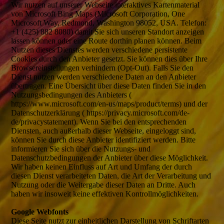
Wir nutzen auf unserer Webseite interaktives Kartenmaterial
von Microsoft Bing Maps (Microsoft Corporation, One
Microsoft Way, Redmond, Washington 98052, USA. Telefon:
+1 (425) 882 8080) damit Sie sich unseren Standort anzeigen
lassen können oder eine Route dorthin planen können. Beim
Nutzen dieses Dienstes werden verschiedene persistente
Cookies durch den Anbieter gesetzt. Sie können dies über Ihre
Browsereinstellungen verhindern (Opt-Out). Falls Sie den
Dienst nutzen werden verschiedene Daten an den Anbieter
übertragen. Eine Übersicht über diese Daten finden Sie in den
Nutzungsbedingungen des Anbieters (
https://www.microsoft.com/en-us/maps/product/terms) und der
Datenschutzerklärung ( https://privacy.microsoft.com/de-
de/privacystatement). Wenn Sie bei den entsprechenden
Diensten, auch außerhalb dieser Webseite, eingeloggt sind,
können Sie durch diese Anbieter identifiziert werden. Bitte
informieren Sie sich über die Nutzungs- und
Datenschutzbedingungen der Anbieter über diese Möglichkeit.
Wir haben keinen Einfluss auf Art und Umfang der durch
diesen Dienst verarbeiteten Daten, die Art der Verarbeitung und
Nutzung oder die Weitergabe dieser Daten an Dritte. Auch
haben wir insoweit keine effektiven Kontrollmöglichkeiten.
Google Webfonts
Diese Seite nutzt zur einheitlichen Darstellung von Schriftarten