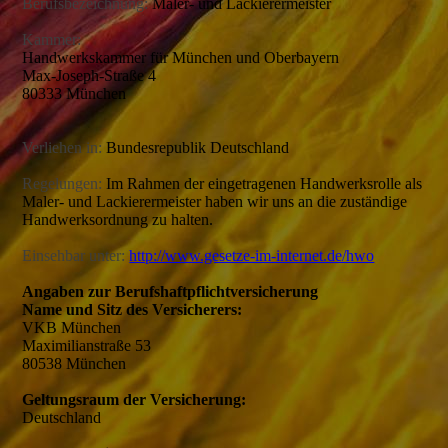
Berufsbezeichnung:
Maler- und Lackierermeister
Kammer:
Handwerkskammer für München und Oberbayern
Max-Joseph-Straße 4
80333 München
Verliehen in:
Bundesrepublik Deutschland
Regelungen:
Im Rahmen der eingetragenen Handwerksrolle als
Maler- und Lackierermeister
haben wir uns an die zuständige
Handwerksordnung zu halten.
Einsehbar unter:
http://www.gesetze-im-internet.de/hwo
Angaben zur Berufshaftpflichtversicherung
Name und Sitz des Versicherers:
VKB München
Maximilianstraße 53
80538 München
Geltungsraum der Versicherung:
Deutschland