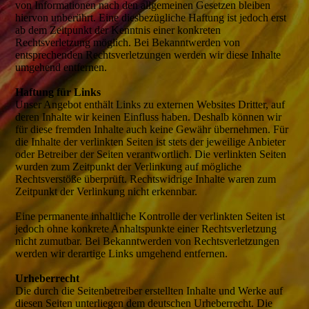
von Informationen nach den allgemeinen Gesetzen bleiben
hiervon unberührt. Eine diesbezügliche Haftung ist jedoch erst
ab dem Zeitpunkt der Kenntnis einer konkreten
Rechtsverletzung möglich. Bei Bekanntwerden von
entsprechenden Rechtsverletzungen werden wir diese Inhalte
umgehend entfernen.
Haftung für Links
Unser Angebot enthält Links zu externen Websites Dritter, auf
deren Inhalte wir keinen Einfluss haben. Deshalb können wir
für diese fremden Inhalte auch keine Gewähr übernehmen. Für
die Inhalte der verlinkten Seiten ist stets der jeweilige Anbieter
oder Betreiber der Seiten verantwortlich. Die verlinkten Seiten
wurden zum Zeitpunkt der Verlinkung auf mögliche
Rechtsverstöße überprüft. Rechtswidrige Inhalte waren zum
Zeitpunkt der Verlinkung nicht erkennbar.
Eine permanente inhaltliche Kontrolle der verlinkten Seiten ist
jedoch ohne konkrete Anhaltspunkte einer Rechtsverletzung
nicht zumutbar. Bei Bekanntwerden von Rechtsverletzungen
werden wir derartige Links umgehend entfernen.
Urheberrecht
Die durch die Seitenbetreiber erstellten Inhalte und Werke auf
diesen Seiten unterliegen dem deutschen Urheberrecht. Die