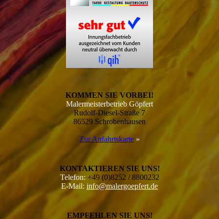
KOMMEN SIE VORBEI!
Malermeisterbetrieb Göpfert
Rudolf-Diesel-Straße 7
86529 Schrobenhausen
Zur Anfahrtskarte
»
KONTAKTIEREN SIE UNS!
Telefon:
+49 (0)8252 / 8800232
E-Mail:
info@malergoepfert.de
EMPFEHLEN SIE UNS!