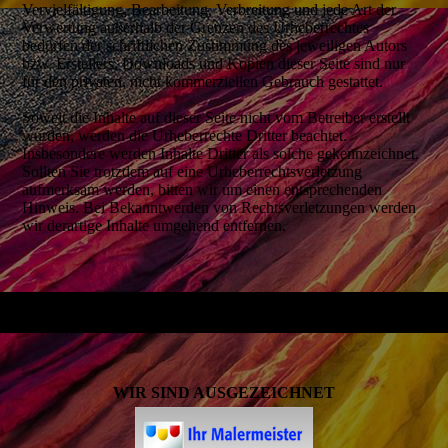
Vervielfältigung, Bearbeitung, Verbreitung und jede Art der
Verwertung außerhalb der Grenzen des Urheberrechtes
bedürfen der schriftlichen Zustimmung des jeweiligen Autors
bzw. Erstellers. Downloads und Kopien dieser Seite sind nur
für den privaten, nicht kommerziellen Gebrauch gestattet.
Soweit die Inhalte auf dieser Seite nicht vom Betreiber erstellt
wurden, werden die Urheberrechte Dritter beachtet.
Insbesondere werden Inhalte Dritter als solche gekennzeichnet.
Sollten Sie trotzdem auf eine Urheberrechtsverletzung
aufmerksam werden, bitten wir um einen entsprechenden
Hinweis. Bei Bekanntwerden von Rechtsverletzungen werden
wir derartige Inhalte umgehend entfernen.
WIR SIND AUSGEZEICHNET