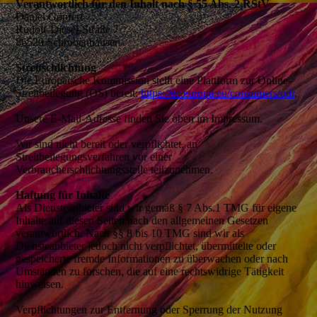
Verantwortlich für den Inhalt nach § 55 Abs. 2 RStV
Daniel Göpfert
Rudolf-Diesel-Straße 7
86529 Schrobenhausen
Streitschlichtung
Die Europäische Kommission stellt eine Plattform zur Online-
Streitbeilegung (OS) bereit:
https://ec.europa.eu/consumers/odr
.
Unsere E-Mail-Adresse finden Sie oben im Impressum.
Wir sind nicht bereit oder verpflichtet, an
Streitbeilegungsverfahren vor einer
Verbraucherschlichtungsstelle teilzunehmen.
Haftung für Inhalte
Als Diensteanbieter sind wir gemäß § 7 Abs.1 TMG für eigene
Inhalte auf diesen Seiten nach den allgemeinen Gesetzen
verantwortlich. Nach §§ 8 bis 10 TMG sind wir als
Diensteanbieter jedoch nicht verpflichtet, übermittelte oder
gespeicherte fremde Informationen zu überwachen oder nach
Umständen zu forschen, die auf eine rechtswidrige Tätigkeit
hinweisen.
Verpflichtungen zur Entfernung oder Sperrung der Nutzung