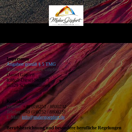
Impressum
Angaben gemäß § 5 TMG
Malermeisterbetrieb Göpfert
Daniel Göpfert
Rudolf-Diesel-Straße 7
86529 Schrobenhausen
Kontakt:
Telefon:
+49 (0)8252 / 8800232
Telefax:
+49 (0)8252 / 8800231
E-Mail:
info@malergoepfert.de
Berufsbezeichnung und besondere berufliche Regelungen