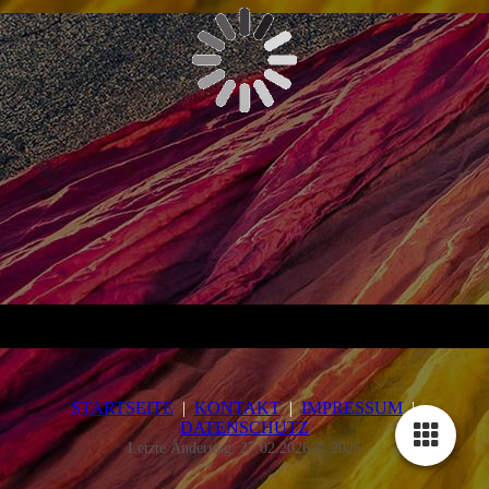
STARTSEITE
|
KONTAKT
|
IMPRESSUM
|
DATENSCHUTZ
Letzte Änderung: 27.02.2026 © 2026
Cookie-Einstellungen
Diese Webseite verwendet Cookies, um Besuchern ein optimales
Nutzererlebnis zu bieten. Bestimmte Inhalte von Drittanbietern werden
nur angezeigt, wenn die entsprechende Option aktiviert ist. Die
Datenverarbeitung kann dann auch in einem Drittland erfolgen.